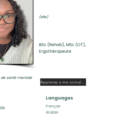
(elle)
BSc (Rehab), MSc (OT),
Ergothérapeute
s de santé mentale
Apprenez a me connaître
Languages
Français
ale
Anglais