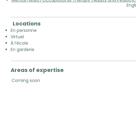
Mental Health Occupational Therapy (Adults and Pediatric
Engl
Locations
En personne
Virtuel
À l’école
En garderie
Areas of expertise
Coming soon