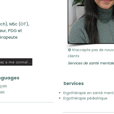
ch), MSc (OT),
eur, PDG et
érapeute
🔴 N’accepte pas de nou
clients
Apprenez a me connaître
Services de santé mentale
nguages
Services
çais
ais
Ergothérapie en santé menta
Ergothérapie pédiatrique