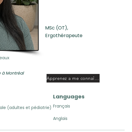
MSc (OT),
Ergothérapeute
veaux
 à Montréal
Apprenez a me connaître
Languages
Français
le (adultes et pédiatrie)
Anglais