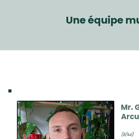
Une équipe mul
Mr. 
Arcu
(il/lui)