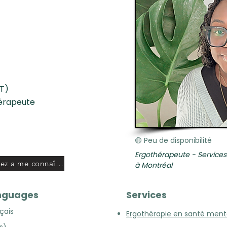
T)
érapeute
🟡 Peu de disponibilité
Ergothérapeute - Service
Apprenez a me connaître
à Montréal
nguages
Services
çais
E
rgothérapie en santé ment