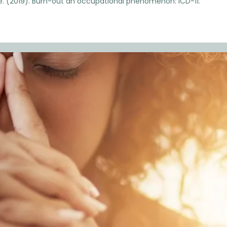
é. (2019). Burn-out an occupational phenomenon: ICD-11.