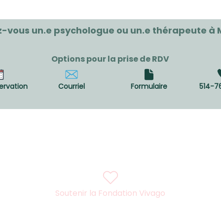
-vous un.e psychologue ou un.e thérapeute à 
Options pour la prise de RDV
ervation
Courriel
Formulaire
514-7
Soutenir la Fondation Vivago