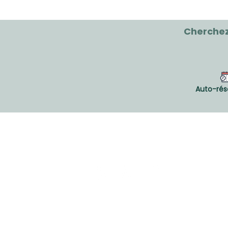
Cherchez
Auto-rés
CLINIQUE VIVAGO®
Tel: (514) 761 -23GO (2346)​
Fax: (514) 905-9778