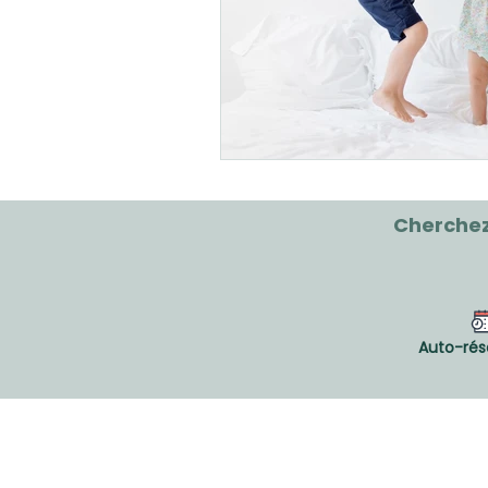
Cherchez
Auto-rés
CLINIQUE VIVAGO®