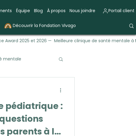
ements
Équipe
Blog
À propos
Nous joindre
Portail client
Découvrir la Fondation Vivago
e Award 2025 et 2026 — Meilleure clinique de santé mentale à 
té mentale
trique
Émotions
e pédiatrique :
 questions
s parents à la