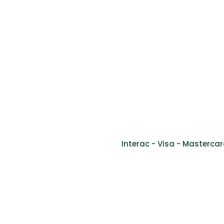
Tel: (514) 761 -23GO (2346)​
Fax: (514) 905-9778
info@cliniquevivago.com
2170 bou
Interac - Visa - Mastercar
Menta
Vivago est une marque de com