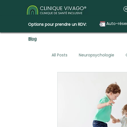
Auto-rése
Options pour prendre un RDV:
Blog
All Posts
Neuropsychologie
Santé mentale, planification lég
Construire la Clinique Vivago