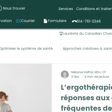
Nous trouver
Services
Conditions et trait
rvation
Courriel
Formulaire
514-761-2346
🏆Lauréate du Canadian Choic
Optimiser le système de santé
Approches créatives & san
ale
Ergothérapie en santé mentale
Ergothérapie pédia
Mélanie Haffar, MSc, OT
3 févr.
6 min de lecture
L’ergothérapi
réponses aux
fréquentes de