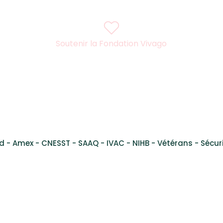
Soutenir la Fondation Vivago
l René Lévesque Ouest, Suite 200 Montreal, Quebec, H3H
d - Amex - CNESST - SAAQ - IVAC - NIHB - Vétérans - Sécuri
l Health Services Montreal - Services de santé mentale Montr
©2024 Clinique de santé inclusive Vivago inc.
merce déposée. Toute utilisation est interdite sans autorisat