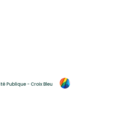
Accessibilité
F.A.Q.
Nous joindre
 2T8
té Publique - Croix Bleu
éal
ion préalable et expresse.