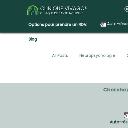
Auto-rése
Options pour prendre un RDV:
Blog
All Posts
Neuropsychologie
Santé mentale, planification lég
Cherchez
Construire la Clinique Vivago
Auto-rés