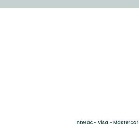
CLINIQUE VIVAGO®
Tel: (514) 761 -23GO (2346)​
Fax: (514) 905-9778
info@cliniquevivago.com
2170 bou
Interac - Visa - Mastercar