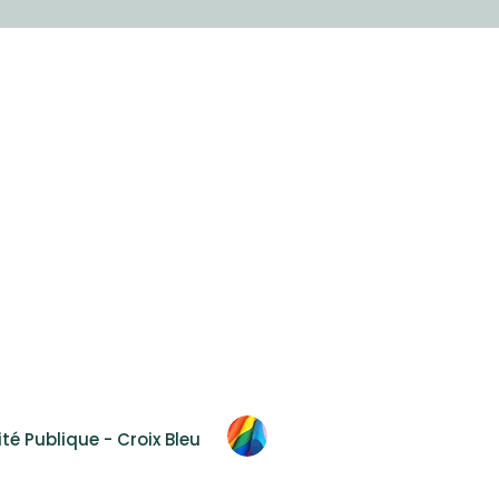
Accessibilité
F.A.Q.
Nous joindre
 2T8
té Publique - Croix Bleu