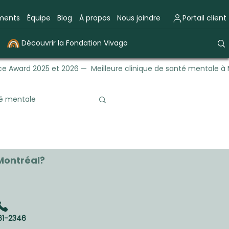
ements
Équipe
Blog
À propos
Nous joindre
Portail client
Découvrir la Fondation Vivago
e Award 2025 et 2026 — Meilleure clinique de santé mentale à 
té mentale
trique
Émotions
Montréal?
61-2346