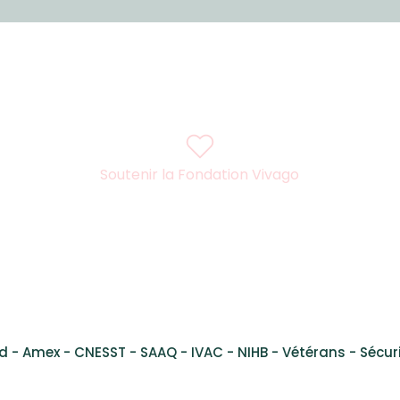
Soutenir la Fondation Vivago
l René Lévesque Ouest, Suite 200 Montreal, Quebec, H3H
d - Amex - CNESST - SAAQ - IVAC - NIHB - Vétérans - Sécuri