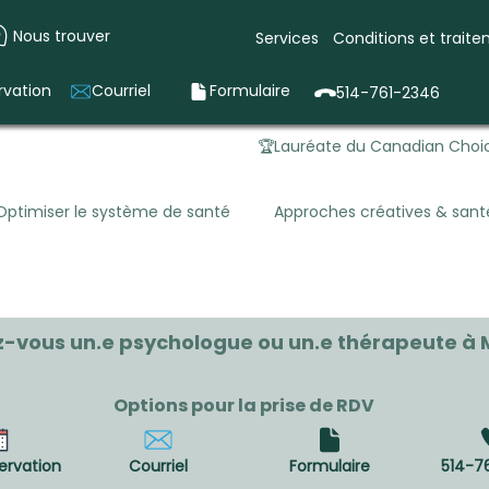
Nous trouver
Services
Conditions et trait
rvation
Courriel
Formulaire
514-761-2346
🏆Lauréate du Canadian Choic
Optimiser le système de santé
Approches créatives & san
ale
Ergothérapie en santé mentale
Ergothérapie pédia
-vous un.e psychologue ou un.e thérapeute à 
Options pour la prise de RDV
ervation
Courriel
Formulaire
514-7