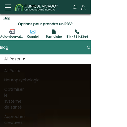
Portail client
Blog
Options pour prendre un RDV:
Auto-réservation
Courriel
Formulaire
514-761-2346
Blog
All Posts
All Posts
Neuropsychologie
Optimiser
le
système
de santé
Approches
créatives