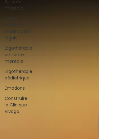
& santé
mentale
Santé
mentale,
planification
légale
Ergothérapie
en santé
mentale
Ergothérapie
pédiatrique
Émotions
Construire
la Clinique
Vivago